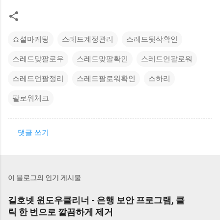
쇼셜마케팅
스레드계정관리
스레드뒷삭확인
스레드맞팔로우
스레드맞팔확인
스레드언팔로워
스레드언팔정리
스레드팔로워확인
스하리
팔로워체크
댓글 쓰기
댓
글
이 블로그의 인기 게시물
길호넷 윈도우클리너 - 은행 보안 프로그램, 클
릭 한 번으로 깔끔하게 제거