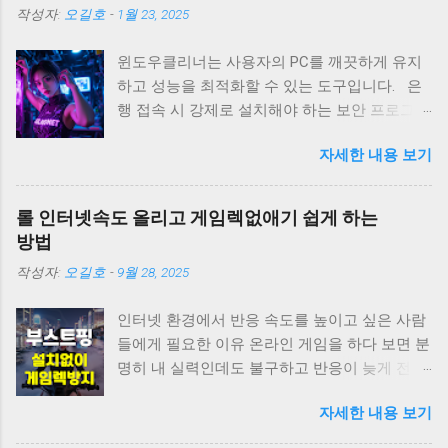
작성자:
오길호
-
1월 23, 2025
윈도우클리너는 사용자의 PC를 깨끗하게 유지
하고 성능을 최적화할 수 있는 도구입니다. 은
행 접속 시 강제로 설치해야 하는 보안 프로그램
을 손쉽게 제거할 수 있어 불필요한 소프트웨어
자세한 내용 보기
로 인한 시스템 부담을 줄여줍니다. 특히, 이러
한 프로그램들은 특정 작업 외에는 거의 사용되
지 않는 경우가 많아 제거하면 성능과 사용성을
롤 인터넷속도 올리고 게임렉없애기 쉽게 하는
동시에 향상시킬 수 있습니다. 윈도우 기본 프
방법
로세서와 동일한 파일명으로 위장한 악성 프로
작성자:
오길호
-
9월 28, 2025
그램도 깔끔하게 종료합니다. 이는 악성 프로그
램이 시스템 파일로 가장해 사용자와 보안 소프
인터넷 환경에서 반응 속도를 높이고 싶은 사람
트웨어를 속이는 경우를 방지하는 기능으로, 안
들에게 필요한 이유 온라인 게임을 하다 보면 분
전한 PC 환경을 만드는데 큰 도움을 줍니다. 필
명히 내 실력인데도 불구하고 반응이 늦게 전달
수적인 드라이버, 예를 들어 그래픽과 사운드 드
돼서 답답할 때가 있다. 화면은 이미 넘어갔는데
라이버는 종료하지 않도록 설계되어 있습니다.
자세한 내용 보기
내 캐릭터는 여전히 멈춰 있는 것처럼 보이면 집
이러한 드라이버는 시스템 성능과 안정성에 중
중력도 흐트러지고 재미도 반감된다. 이런 순간
요한 역할을 하므로 이를 유지함으로써 사용자